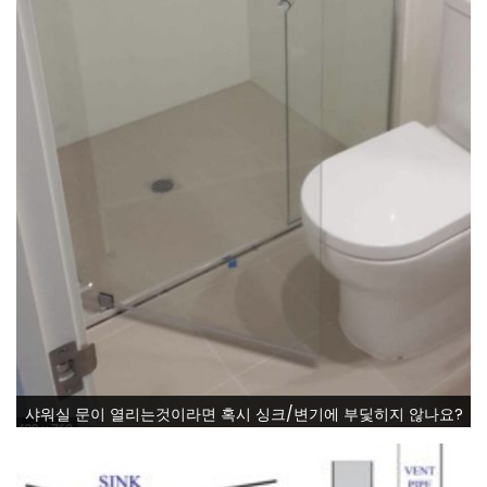
샤워실 문이 열리는것이라면 혹시 싱크/변기에 부딫히지 않나요?