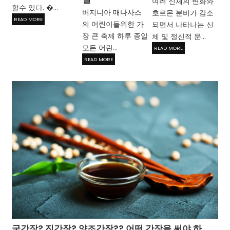
여러 신체의 변화와
할수 있다. �...
버지니아 매나사스
호르몬 분비가 감소
READ MORE
의 어린이들위한 가
되면서 나타나는 신
장 큰 축제 하루 종일
체 및 정신적 문...
모든 어린...
READ MORE
READ MORE
국간장? 진간장? 양조간장?? 어떤 간장을 써야 하