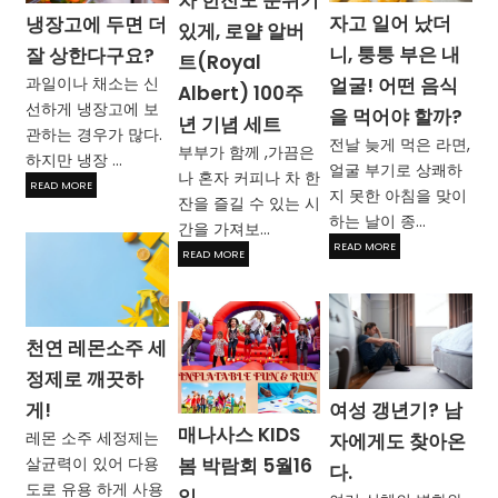
차 한잔도 분위기
자고 일어 났더
냉장고에 두면 더
있게, 로얄 알버
니, 퉁퉁 부은 내
잘 상한다구요?
트(Royal
과일이나 채소는 신
얼굴! 어떤 음식
Albert) 100주
선하게 냉장고에 보
을 먹어야 할까?
년 기념 세트
관하는 경우가 많다.
전날 늦게 먹은 라면,
부부가 함께 ,가끔은
하지만 냉장 ...
얼굴 부기로 상쾌하
나 혼자 커피나 차 한
READ MORE
지 못한 아침을 맞이
잔을 즐길 수 있는 시
하는 날이 종...
간을 가져보...
READ MORE
READ MORE
천연 레몬소주 세
정제로 깨끗하
여성 갱년기? 남
게!
매나사스 KIDS
레몬 소주 세정제는
자에게도 찾아온
봄 박람회 5월16
살균력이 있어 다용
다.
도로 유용 하게 사용
일