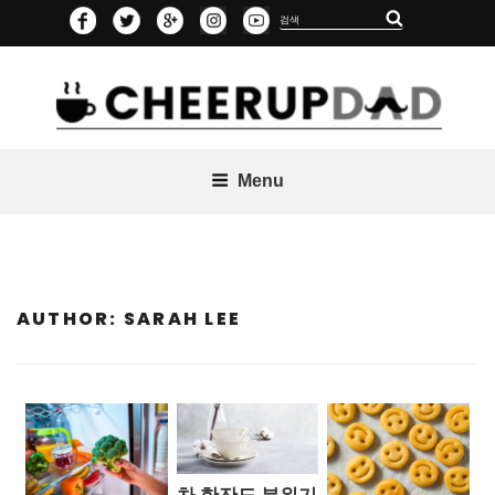
Skip
Search
Search
to
for:
content
Menu
AUTHOR:
SARAH LEE