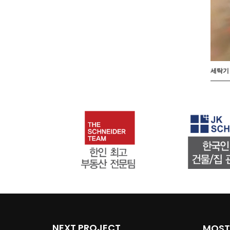
세탁기
NEXT PROJECT
MOST