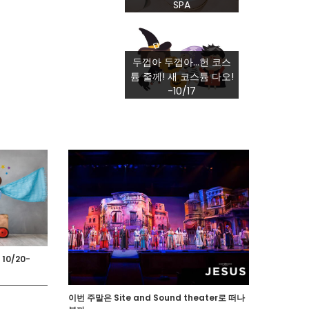
SPA
두껍아 두껍아…헌 코스
튬 줄께! 새 코스튬 다오!
-10/17
 10/20-
이번 주말은 Site and Sound theater로 떠나