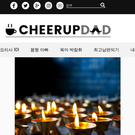
Search
Search
for:
요리사 101
몸짱 아빠
육아 박람회
최고남편되기
내