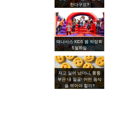
한다구요?
매나사스 KIDS 봄 박람회
5월16일
자고 일어 났더니, 퉁퉁
부은 내 얼굴! 어떤 음식
을 먹어야 할까?