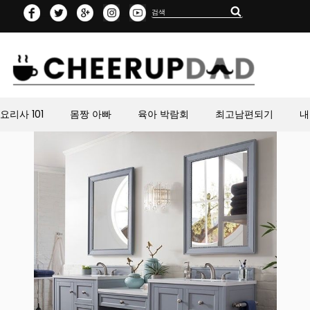
Search
Search
for:
요리사 101
몸짱 아빠
육아 박람회
최고남편되기
내