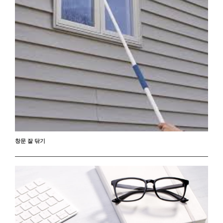
창문 잘 닦기