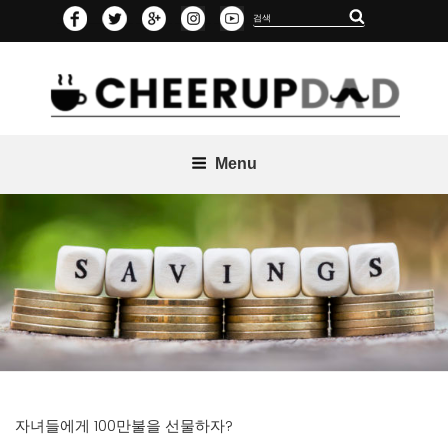
Skip
Search
Search
to
for:
content
Menu
자녀들에게 100만불을 선물하자?