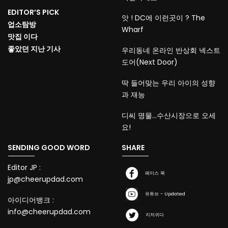
EDITOR’S PICK
앗 ! DC에 이런곳이 ? The
업소탐방
Wharf
맛집 이다
좋았던 지난 기사
우리동네 온라인 반상회 넥스트
도어(Next Door)
딱 들어맞는 우리 아이의 성향
과 재능
디씨 명물…수산시장으로 오세
요!
SENDING GOOD WORD
SHARE
Editor JP :
페이스 북
jp@cheerupdad.com
유튜브 - Updated
아이디어뱅크 :
info@cheerupdad.com
지저귀다