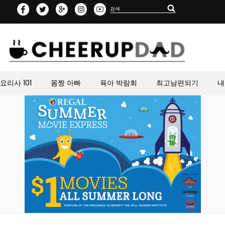
Search
Search
for:
요리사 101
몸짱 아빠
육아 박람회
최고남편되기
내