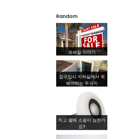
Random
숏세일 이야기
집구입시 지하실에서 꼭
봐야하는 두가지
차고 열때 소음이 심한가
요?