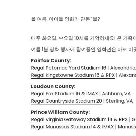
올 여름, 아이들 영화가 단돈 1불?
매주 화요일, 수요일 10시를 기억하세요! 온 가족
여름 1불 영화 행사에 참여중인 영화관은 바로 이곳
Fairfax County:
Regal Potomac Yard Stadium 16
| Alexandria
Regal Kingstowne Stadium 16 & RPX
| Alexan
Loudoun County:
Regal Fox Stadium 16 & IMAX
| Ashburn, VA
Regal Countryside Stadium 20
| Sterling, VA
Prince William County:
Regal Virginia Gateway Stadium 14 & RPX
| G
Regal Manassas Stadium 14 & IMAX
| Manass