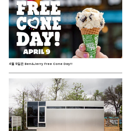
4월 9일은 Ben&Jerry Free Cone Day!!