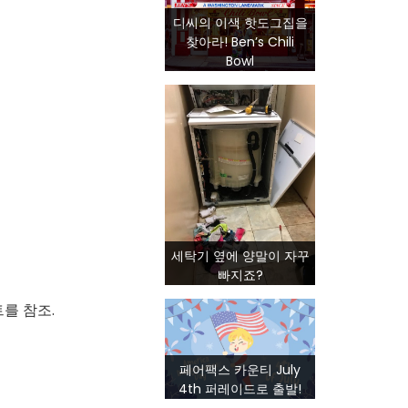
디씨의 이색 핫도그집을
찾아라! Ben’s Chili
Bowl
세탁기 옆에 양말이 자꾸
빠지죠?
를 참조.
페어팩스 카운티 July
4th 퍼레이드로 출발!