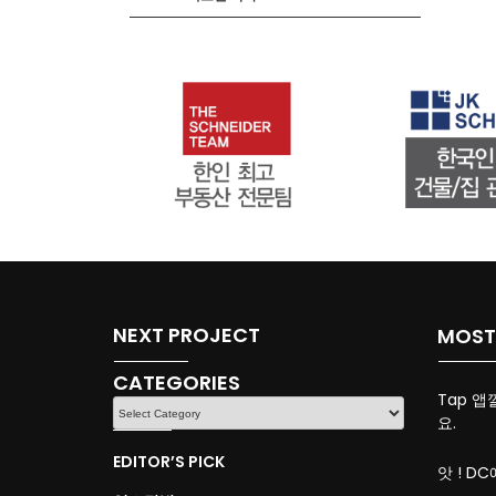
NEXT PROJECT
MOST
CATEGORIES
Tap 앱
CATEGORIES
요.
EDITOR’S PICK
앗 ! DC