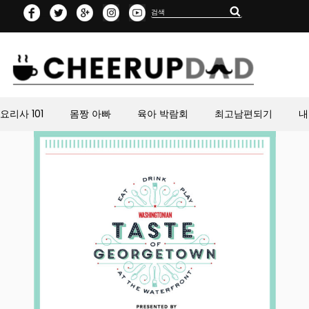
Search
Search
for:
요리사 101
몸짱 아빠
육아 박람회
최고남편되기
내