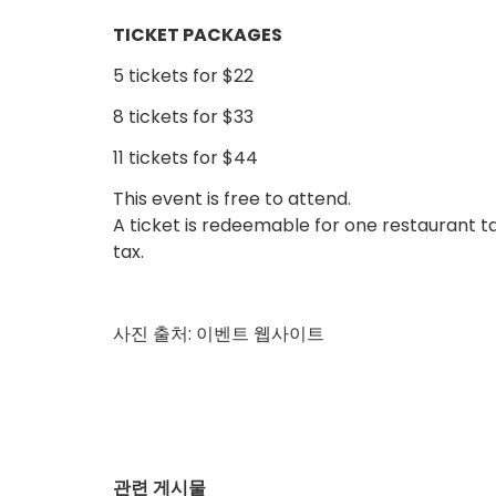
TICKET PACKAGES
5 tickets for $22
8 tickets for $33
11 tickets for $44
This event is free to attend.
A ticket is redeemable for one restaurant tas
tax.
사진 출처: 이벤트 웹사이트
관련 게시물