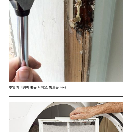
부엌 케비넷이 흔들 거려요, 헛도는 나사