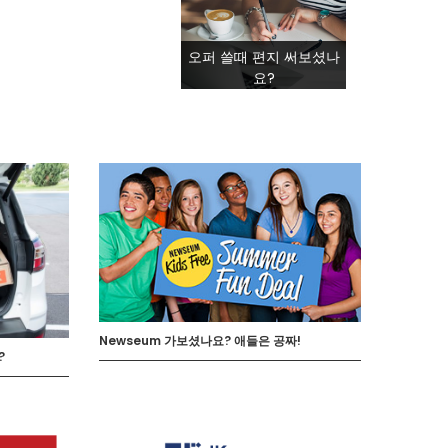
오퍼 쓸때 편지 써보셨나
요?
Newseum 가보셨나요? 애들은 공짜!
?