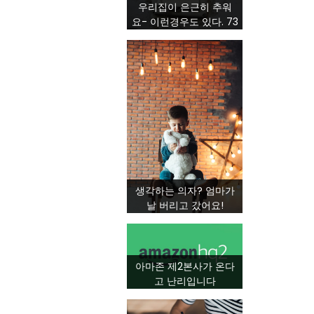
우리집이 은근히 추워
요- 이런경우도 있다. 73
생각하는 의자? 엄마가
날 버리고 갔어요!
아마존 제2본사가 온다
고 난리입니다