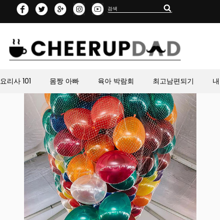
Search
Search
for:
요리사 101
몸짱 아빠
육아 박람회
최고남편되기
내