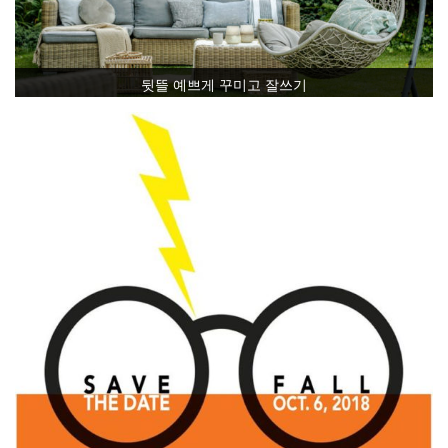
뒷뜰 예쁘게 꾸미고 잘쓰기