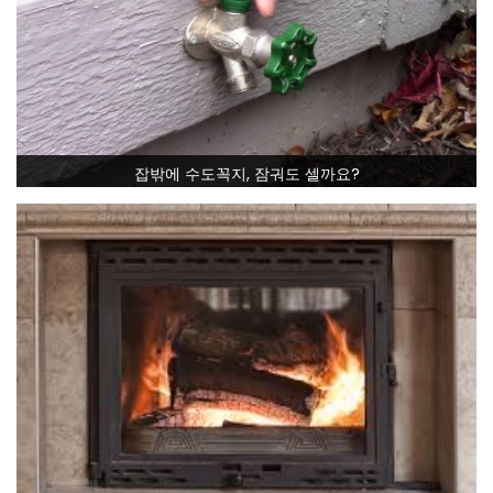
잡밖에 수도꼭지, 잠궈도 셀까요?