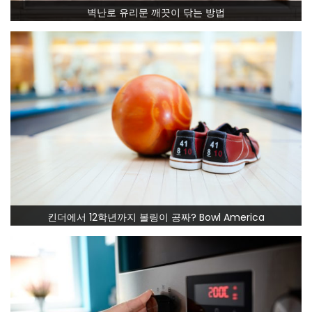
벽난로 유리문 깨끗이 닦는 방법
킨더에서 12학년까지 볼링이 공짜? Bowl America