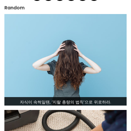
Random
자식이 속썩일땐, ‘지랄 총량의 법칙’으로 위로하라.