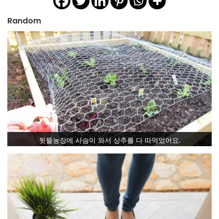
Random
뒷뜰농장에 사슴이 와서 상추를 다 따먹었어요.